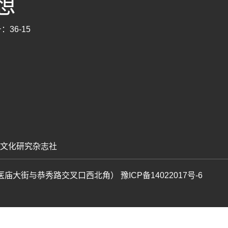
思想
：36-15
文化研究杂志社
号（芦医庙大街与恭秀路交叉口西北角）
豫ICP备14022017号-6